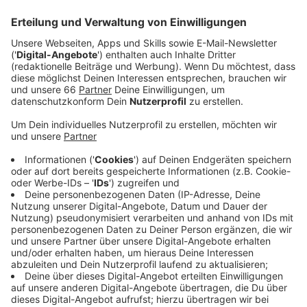
internationalen Stars und Geheimtipps.
Veröffentlicht:
Mittwoch, 30.10.2024 05:18
Anzeige
Einzigartige Musik-Acts und
Gemeinschaftsgefühl
Anzeige
Zum ersten Mal findet das Festival kompakt an einem
Ort statt: in der
Rheinterasse
können für das New Fall
Festival drei Bühnen genutzt werden. Das fördert den
Austausch der Musikfans untereinander und ein
Gemeinschaftsgefühl, sagte uns Organisator Hamed
Shahi. Etwa 7.000 Besucherinnen und Besucher werden