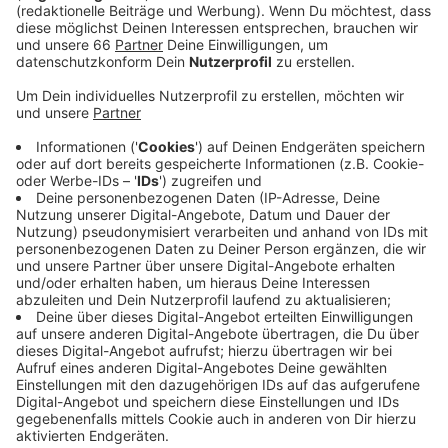
Der Neuzugang im Restaurantführer Guide Michelin ist
das "Pink Pepper" im Steigenberger Parkhotel. Unter
anderem das "Agata's" in Bilk konnte seinen Stern
verteidigen. Das „Im Schiffchen“ oder das "Le Flair"
haben ebenfalls einen Stern bekommen. Zwei
Düsseldorfer Restaurants haben ihren Stern verloren;
das „Setzkasten“ im Edeka Zurheide und das "Am Kai".
In Düsseldorf gibt es außerdem kein Restaurant, das
zwei oder mehr Sterne erhalten hat. In diesem Jahr
sind insgesamt deutschlandweit 334 Restaurants für
höchste Kochkunst ausgezeichnet worden.
Anzeige
Weitere Infos und Links zum Thema
Anzeige