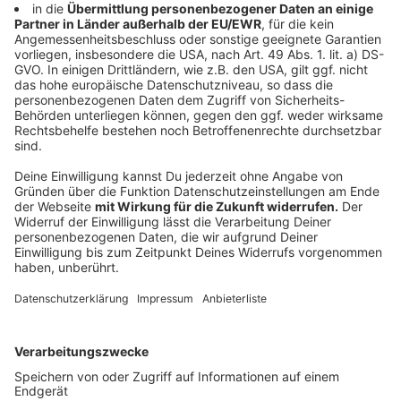
Rund 800 Gäste waren der Einladung zum
Neujahrsempfang gefolgt. Sie erfuhren zudem, dass
die Gesellschafter des Düsseldorfer Flughafens
weiter auf die Führung durch Lars Redeligx und
Pradeep Pinakatt setzen. Sie verlängerten die
Verträge des Führungsduos bis Ende 2030.
Anzeige
Weitere Infos und Links zum Thema:
Anzeige
Flughafen Düsseldorf
Die Zukunft startet jetzt - Neujahrsempfang am