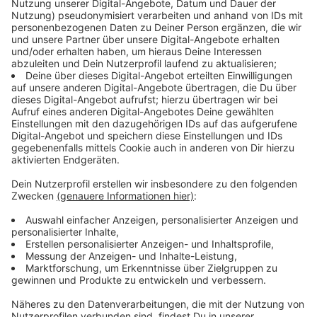
Die
Luftverkehrssteuer
müsse sogar ganz
abgeschafft werden, sagte Redeligx weiter, da diese
in vielen der EU-Mitgliedsstaaten nicht erhoben werde
und darüber hinaus keinerlei Lenkungswirkung beim
CO2 habe.
Anzeige
Zukunftspläne des Flughafens bis 2045
Anzeige
Bis
2045
soll der Flughafen sein Gesicht verändern. Die
Pläne dafür haben die Geschäftsführer am Abend noch
einmal vorgestellt. Nachhaltigkeit und Co2-Neutralität
spielen dabei eine gewichtige Rolle. Gäste können sich