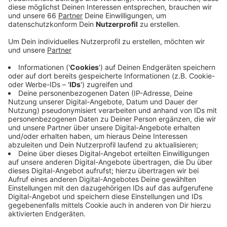
wächst. Zwischen dem Südring und der Völklinger
Straße wird eine Fläche bebaut, die so groß ist wie
15 Fußballfelder. Und jetzt wissen wir auch, wie
genau es in Zukunft dort aussehen könnte. Eine
Jury hat sich für die Pläne eines Berliner
Architekturbüros entschieden.
Veröffentlicht:
Freitag, 04.10.2019 04:38
Anzeige
Sie sehen unter anderem auch Grünzonen und einen
Park vor. Bis zu 500 Wohnungen werden gebaut. Zum
Südring hin sind außerdem Büros geplant. Und an der
Völklinger Straße wird das Luisengymnasium neu
gebaut. Bis die Bagger anrollen, dauert es aber noch
zwei bis drei Jahre. Als erstes soll das Gymnasium
fertig werden. - Die Politiker im Rathaus konkretisieren