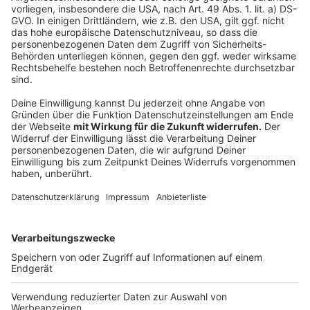
Neues Wohngebiet in Oberbilk geplant
Anzeige
Folge uns für mehr News & Updates:
Anzeige
Livestream
|
Instagram
|
Facebook
|
WhatsApp-Kanal
Anzeige
Anzeige