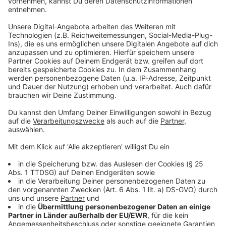
Die heutige Sitzung des Stadtrats ist die letzte in
alter Besetzung. Ab dem 6. November 2025 kommt
der Stadtrat erstmals in seiner neu gewählten
Konstellation zusammen. Politisch kontroverse
Themen dürften dann wieder verstärkt auf die
Tagesordnung kommen. Der Neubau des Technischen
Rathauses ist jedoch nicht umstritten.
Anzeige
Weitere Infos und Links zum Thema:
Anzeige
Das soll auf dem Gelände an der Brinckmannstraße
passieren
Neuer Stadtrat: SPD & Volt als gemeinsame Fraktion