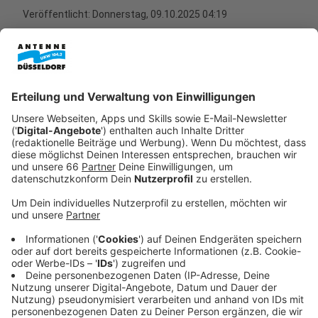
Veröffentlicht:
Donnerstag, 09.10.2025 04:19
Anzeige
Neues Rathaus: Planung läuft -
Nachhaltigkeit und moderne Arbeitsplätze
Anzeige
Der Neubau in Oberbilk soll neue Maßstäbe in Sachen
Nachhaltigkeit, Bürgerservice und Attraktivität am
Arbeitsplatz setzen. Derzeit ist dieser Teil der
Stadtverwaltung in veralteten Gebäuden in Bilk (an der
Brinckmannstraße) untergebracht. Mit dem neuen
Rathaus soll ein moderner und effizienter Standort
geschaffen werden.