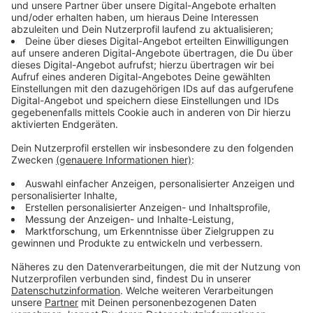
Anzeige
Zeitplan bleibt offen
Anzeige
Ob der für 2030 geplante Umzug realisiert werden
kann, bleibt offen. Die Stadt arbeitet jedoch daran, die
Planung zügig voranzutreiben, um den ambitionierten
Zeitplan einzuhalten.
Anzeige
Letzte Sitzung des alten Stadtrats
Anzeige