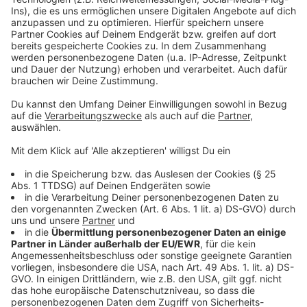
Jürgensplatz bekommt einen neuen Namen
Geschichte am Jürgensplatz
Polizeibeamte: Nicht mehr Freund und Helfer - warum
häufen sich Angriffe seit Jahren?
Anzeige
Folge uns für mehr News & Updates:
Anzeige
Instagram
|
Facebook
|
WhatsApp-Kanal
Anzeige