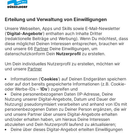
Veröffentlicht:
Dienstag, 14.04.2026 16:13
Anzeige
Bau hatte sich verzögert
Anzeige
Über zehn Jahre hat die Bau- und Sanierungszeit des
Präsidiums gedauert. Schadstoffe, statische
Probleme und Denkmalschutz haben es dem
Bau- und
Liegenschaftsbetrieb NRW
nicht leicht gemacht.
Anzeige
Reul: Bereicherung für Düsseldorf