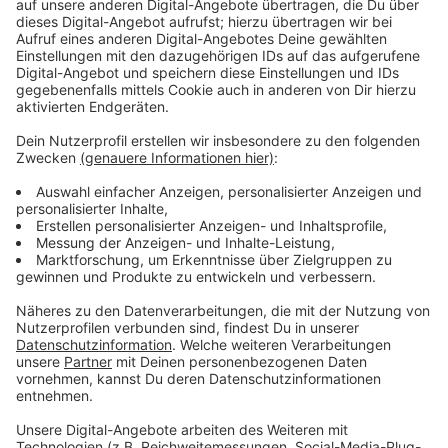
Anzeige
Um so größer ist nun die Freude über die
Fertigstellung des Gebäudes an der neuen Adresse
"Am Polizeipräsidium 1". Man sei erleichtert, nun
endlich in den neuen Räumlichkeiten arbeiten zu
können, heißt es von der Polizei. Auch NRW-
Innenminister Herbert Reul ist froh über die
Fertigstellung, er nennt das neue Polizeipräsidum eine
Bereicherung für Düsseldorf.
Anzeige
Weitere Infos und Links zu dem Thema:
Anzeige