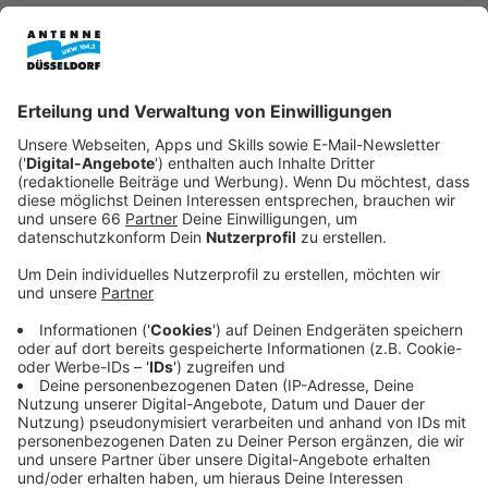
Veröffentlicht:
Freitag, 19.12.2025 08:10
Anzeige
„Steig ein – Lenk mit!“: Integration in den
Arbeitsmarkt
Anzeige
Die Rheinbahn hat gemeinsam mit der IHK und dem
Jobcenter Düsseldorf das Integrationsprogramm
„Steig ein – Lenk mit!“ gestartet. Ziel ist es,
Menschen mit Migrationshintergrund beim Einstieg in
den Job zu unterstützen. Neben der Ausbildung steht
auch das Erlernen der deutschen Sprache im Fokus,
betont Ingo Zielonkowsky vom Jobcenter in