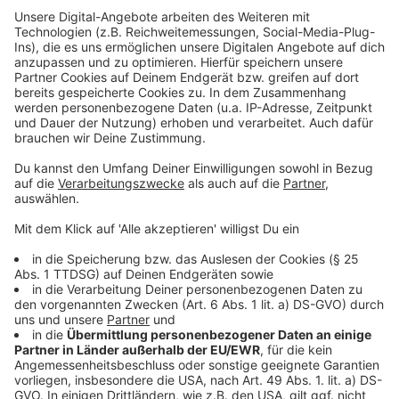
Rheinbahn bekommen, im kommenden Jahr sollen es
bis zu 100 werden.
Anzeige
Weitere Infos und Links zum Thema:
Anzeige
So berichtet die Rheinbahn über das Projekt
Geflüchtete stärken Düsseldorfer Wirtschaft
Fachkräftemangel: Ein Risiko für Düsseldorfer Firmen
Anzeige
Folge uns für mehr News & Updates: