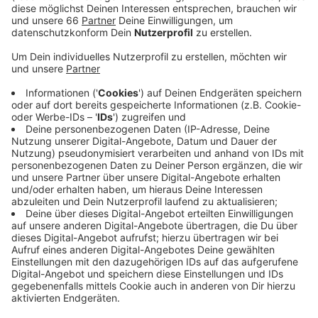
Anzeige
Zu diesem Zweck wird ab heute (16. November 2022)
ein neues Gebäude auf dem Campus an der
Münsterstraße gebaut: Das Zentrum für Digitalisierung
und Digitalität, kurz ZDD. Wenn es fertig ist, soll ein
besonderes Raumkonzept für eine gute
Lernatmosphäre sorgen, das Lounges, Werkstätten
und Labore miteinander verbindet. Mit dem ZDD will
die Hochschule hier in der Stadt und der Region erster
Ansprechpartner für digitale Themen werden.
Anzeige
Weitere Infos und Links zum Thema
Anzeige