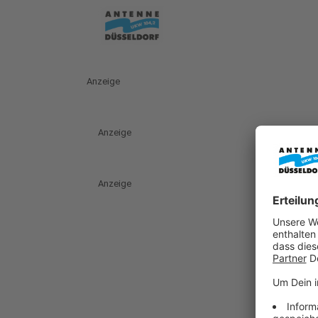
Anzeige
Anzeige
Anzeige