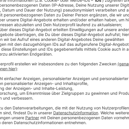
Heute ist der erste Termin am Bolzplatz an der Reu
Fitness-Kursen gibt es auch einen Live-DJ und einen
Anzeige
Zwei weitere Termine sind geplant
Anzeige
Die weiteren Festivaltermine sind der 6. Juni und der 
gemeinsames Projekt des
Jugendamts
und verschie
Anzeige
Weitere Infos und Links zum Thema: