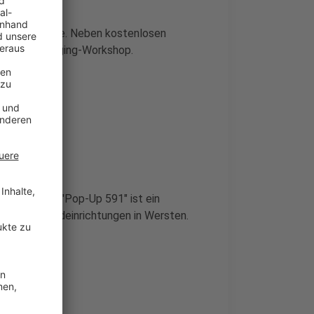
srather Straße. Neben kostenlosen
 Grafitti-Tagging-Workshop.
11. Juli. Das "Pop-Up 591" ist ein
dener Jugendeinrichtungen in Wersten.