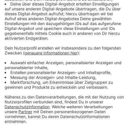
Der
Verband MUSIC DÜSSELDORF
möchte mit dem
Festival die kulturelle Vielfalt der Altstadt sichtbarer
machen und gleichzeitig lokale Veranstalter besser
vernetzen.
Anzeige
Festival soll jährlich stattfinden
Anzeige
Außerdem soll so auch mit dem Vorurteil, die Altstadt
könne nur Party, aufgeräumt werden und gezeigt
werden, dass die Altstadt auch als Kultur- und
Musikstandort funktioniert. Das Festival „Altstadt
Live“ soll ab jetzt jährlich stattfinden.
Anzeige