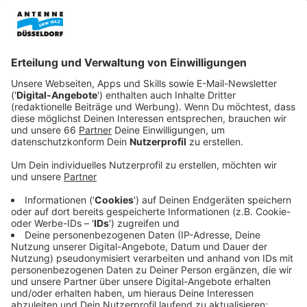
Veranstaltungen mit Musik von Indie-Pop über
Elektro bis hin zu Jazz.
Veröffentlicht:
Mittwoch, 08.10.2025 13:57
Anzeige
Das Festival ist auf bekannte Orte in der Altstadt
verteilt. Mit dabei sind zum Beispiel der Ratinger Hof,
die Elephant Bar oder auch das Schlager Café.
Anzeige
Bessere Vernetzung
Anzeige