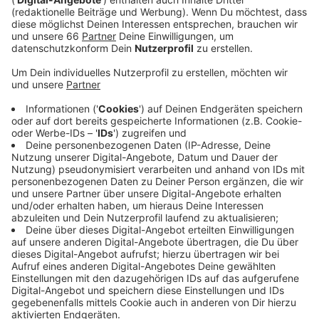
Tollitäten vorgestellt.
Veröffentlicht:
Dienstag, 07.05.2024 19:11
Anzeige
Der künftige Prinz Andreas II. ist Präsident der KG
Regenbogen und wurde erst vor wenigen Tagen in
seinem Amt bestätigt. Seine designierte Venetia
Evelyn ist in der Musikszene als Sopranistin
international erfolgreich. Ebenfalls bekanntgegeben
wurde das neue Motto für die Session 2025: "200 Johr
– hütt on wie et wor“ thematisiert die
Jubiläumssession "200 Jahre Düsseldorfer Karneval".
Eingereicht wurde es von Erika Timmermann aus
Düsseldorf.
Anzeige