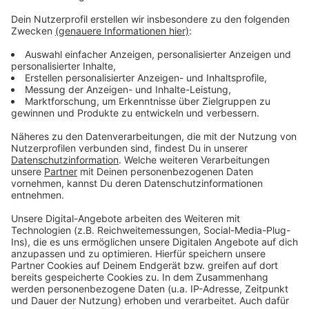
Weitere Infos und Links zum Thema:
Anzeige
KG Regenbogen e.V.
Evelyn Werner
Comitee Düsseldorfer Carneval
Anzeige
Anzeige