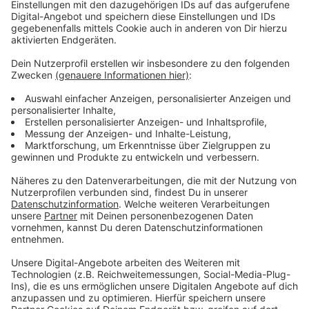
Eigentumswohnen und Einfamilienhäuser sowie eine
Kindertagesstätte mit fünf Gruppen und rund 700
Quadratmeter Gewerbefläche. Im Quartier selbst wird
das Unterbacher Urgestein Karl Knödl mit einer
eigenen Straße geehrt.
Anzeige
Weitere Infos und Links zum Thema:
Anzeige
Infos zum neuen Wohngebiet in Unterbach
Infos zum Stadtteil Unterbach
Hier informiert die Aktionsgemeinschaft Auf nach
Unterbach