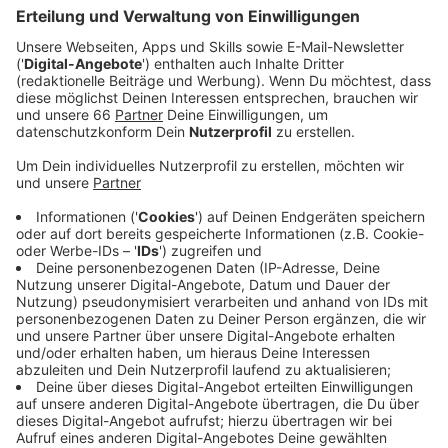
geförderte Wohnungen gesetzt.
Veröffentlicht:
Dienstag, 24.05.2022 05:16
Anzeige
Der Wohnentwickler Instone Real Estate und das
Wohnungsunternehmen LEG haben jetzt (23. Mai 2022)
Richtfest für 66 überwiegend geförderte Wohnungen
gefeiert. Geplant sind 52 öffentlich geförderte und 14
freifinanzierte Wohneinheiten – verteilt auf drei
baugleiche Gebäude. Schon im vergangenen Jahr
(2021) hatte die LEG ein Wohnungspaket mit 16
öffentlich geförderten, 66 preisgedämpften und 22
freifinanzierten Wohnungen entlang der Gerresheimer
Landstraße gekauft. Im gesamten Quartier mit dem
Namen "Wohnen im Hochfeld" entstehen auf acht
Baufeldern insgesamt 360 Wohneinheiten, also auch