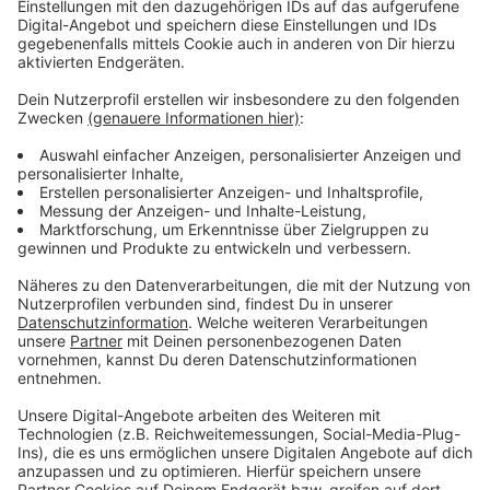
spektakulären 100-Millionen-Euro-Betrugsfall
aufzuklären. Der hatte das Düsseldorf-Neusser
Institut ins Schleudern gebracht und letztlich den
Vorstand seinen Posten gekostet.
Anzeige
Weitere Infos und Links zum Thema:
Anzeige
Volksbank Düsseldorf-Neuss
Staatsanwaltschaft ermittelt in Millionenbetrug
Anzeige
Folge uns für mehr News & Updates: