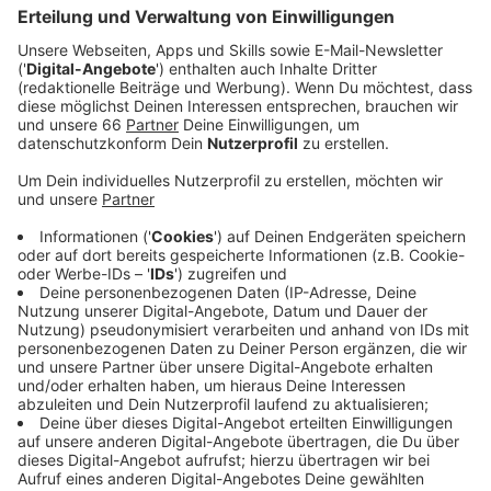
Anzeige
Beide sollen im Dezember ihre Arbeit aufnehmen. Laut
RP könnte es sich bei dieser Entscheidung um den
Vorboten einer
möglichen Fusion
handeln.
Anzeige
100-Millionen-Euro Betrugsfall
Anzeige
Seit Ende 2024 hatten Sonderbeauftrage der
Bundesanstalt für Finanzdienstleistungsaufsicht die
Volksbank Düsseldorf Neuss geleitet, um den