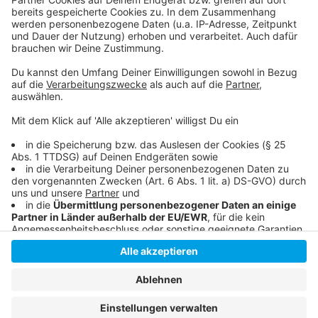
Anzeige
Livestream
|
Instagram
|
Facebook
|
WhatsApp-Kanal
Anzeige
Anzeige
Anzeige
Anzeige