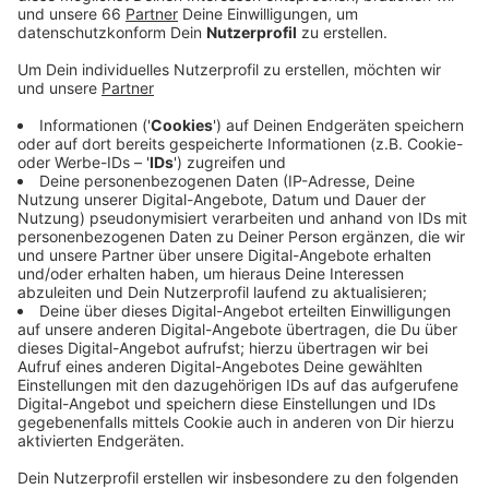
Veröffentlicht:
Freitag, 11.02.2022 12:40
Anzeige
Außerdem gibt es für die Jobs von Sascha Rösler und
Torge Hollmann neue Bezeichnungen. Rösler ist jetzt
"Leiter Lizenzfußball“, Hollmann „Leiter
Sportadministration“.
Anzeige
Weitere Infos und Links zum Thema
Anzeige
So berichtet die Fortuna: