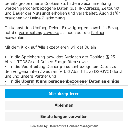
HP von D-Live
Schon 2020 klar, aber bisher kaum genutzt:
Füchschen neu im Dome
Anzeige
Anzeige
Anzeige
Anzeige