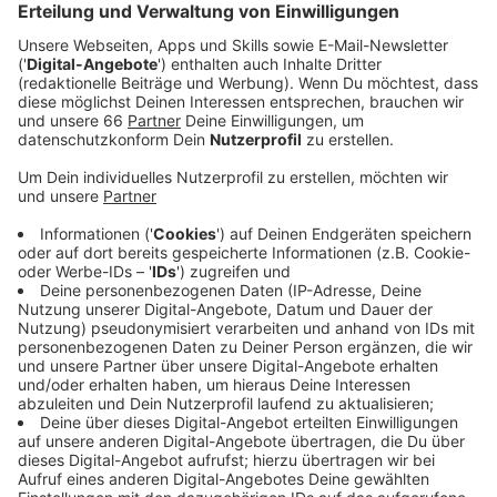
Anzeige
Morgen (1. Juli 2021) aber ändert sich der Name: in
PSD Bank Dome. Die Regionalbank mit Sitz in unserer
Stadt hat eine langfristige Namens-Partnerschaft
unterschrieben. Alle Schilder und Online-Auftritte
müssen also geändert werden. Dazu Michael Brill von
der städtischen Veranstaltungs-Tochter D.Live.
Anzeige