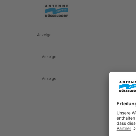
Anzeige
Anzeige
Anzeige