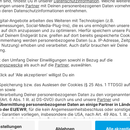
Anzeige
Mehr Infos und Links zum Thema:
Anzeige
METRO-Neubaupläne an der Ulmenstraße:
Die Ulmenstraße verändert in den nächsten Jahren ih
Der Großmarkt hat die Ulmenstraße verlassen:
Anzeige
Folge uns für mehr News & Updates:
Anzeige