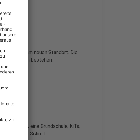
destationen
destationen am neuen Standort. Die
aße
in Flingern bestehen.
astruktur
 Wohnungen, eine Grundschule, KiTa,
 Schritt für Schritt.