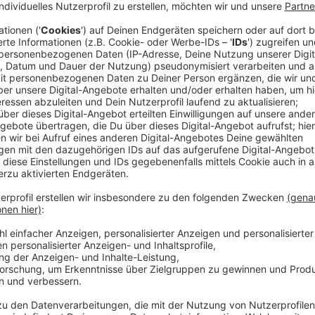
Moderne Ausstattung: Parkplätze und E-La
Anzeige
Kunden finden künftig über 300 Parkplätze und E-La
METRO-Zentrale bleibt weiterhin an der
Schlüterstr
Anzeige
Neues Stadtviertel mit Wohnungen und Infr
Anzeige
Auf den freiwerdenden Flächen entstehen über 1.000
Geschäfte, Gastronomie und Büros. Das Viertel wächst