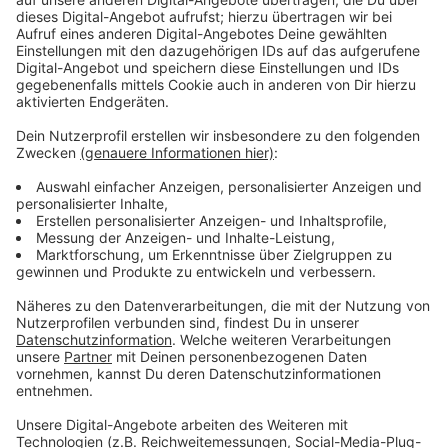
Spielplatz bis Ende Mai 2026 gesperrt
Anzeige
Die Neugestaltung ist Teil des Projekts
"Stück zum
Glück"
, das von mehreren Unternehmen finanziert wird.
Während der Umbauarbeiten bis Ende Mai bleibt der
Spielplatz auf dem Gertrudisplatz gesperrt. Familien in
Eller können in dieser Zeit zur nahegelegenen
Flottenstraße ausweichen.
Anzeige
Mehr Infos und Links zum Thema:
Anzeige