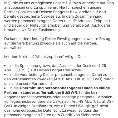
Meldung der Stadt zur Neugestaltung:
RP-Bericht dazu:
In Pempelfort gab es vergangenes Jahr eine ähnliche
Umgestaltung:
Anzeige
Folge uns für mehr News & Updates:
Anzeige
Instagram
|
Facebook
|
WhatsApp-Kanal
Anzeige