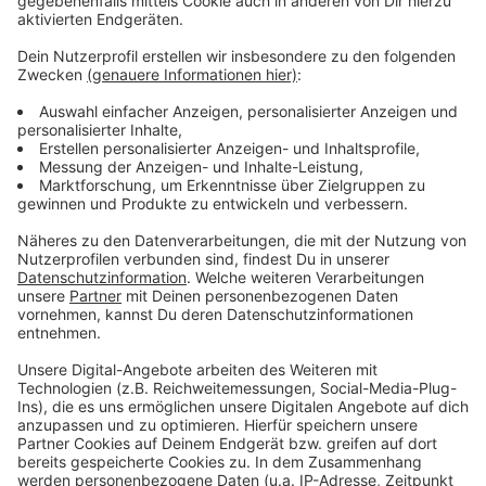
Köln inne.
Anzeige
Weitere Infos und Links zum Thema:
Anzeige
Meldung der Stadt dazu
OB Keller und eine breite politische Mehrheit
wollten den früheren Dezernenten Rauterkus im
Frühjahr überraschend abwählen
RP - Rauterkus kam der Abwahl zuvor
Anzeige