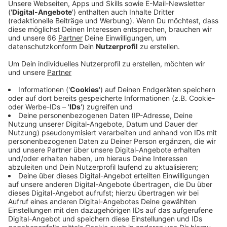
Politikerinnen und Politiker sollen darüber in einem
Monat (Stadtrat am 7. September 2023)
entscheiden.
Veröffentlicht:
Dienstag, 08.08.2023 05:24
Anzeige
Die Stelle ist seit dem Frühjahr frei, nachdem der
bisherige Dezernent Michael Rauterkus vorzeitig
ausgeschieden war. Damit war er nach nur zwei Jahren
seiner Abwahl zuvorgekommen. Die hatten damals
überraschend CDU, SPD, FDP, die GRÜNEN und der OB
beantragt. Ein bislang einmaliger Vorgang im Rathaus.
Jetzt soll also Olaf Wagner in der Stadtverwaltung für
die Digitalisierung und das Personal zuständig werden.
Er leitet aktuell seit drei Jahren das Büro von OB
Keller und hatte zuvor verschiedene Chefposten in