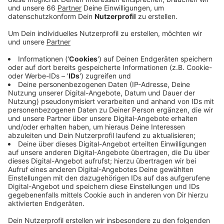
Veröffentlicht:
Donnerstag, 19.10.2023 06:06
Anzeige
Pellegrims war bereits zwischen 2001 und 2006 als
Spieler sowie von 2017 bis 2018 als Cheftrainer bei
der DEG tätig. Die DEG liegt in der Deutschen
Eishockey-Liga aktuell auf dem vorletzten Platz.
Anzeige
Weitere Infos und Links zum Thema:
Anzeige
Hier geht es zur DEG