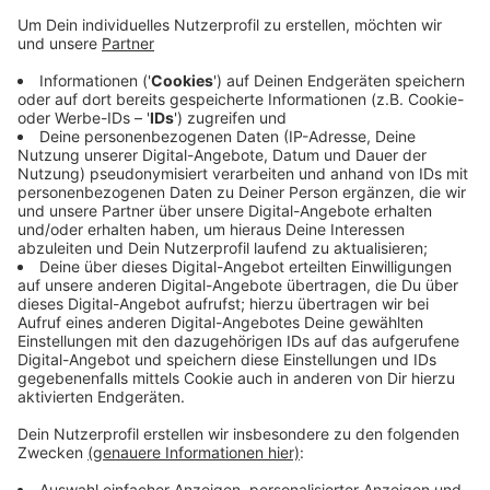
Veröffentlicht:
Montag, 12.08.2019 14:53
Anzeige
Zusätzlich wird ab heute der Boltzplatz saniert.
Daneben wird es nach der Sanierung auch
Basketballkörbe und Tischtennisplatten im Zoopark
geben. Außerdem ist noch eine zusätzliche Brücke
über die Düssel geplant und weitere Holzliegen am
Zooteich. Die Kosten für die Arbeiten leigen bei rund
350.000 Euro.
Anzeige