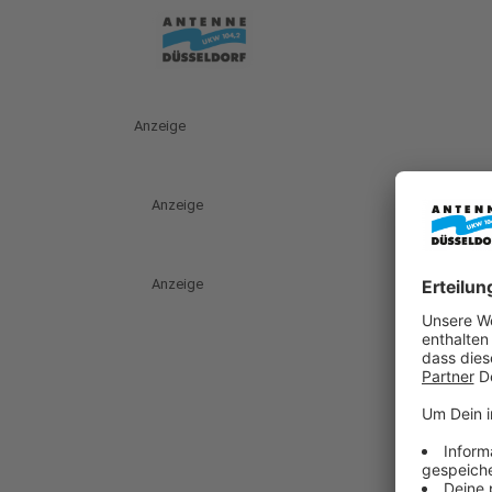
Anzeige
Anzeige
Anzeige