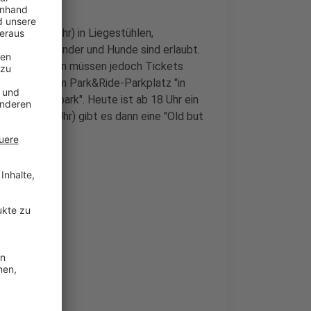
tag (ab 15 Uhr) in Liegestühlen,
den. Auch Kinder und Hunde sind erlaubt.
 Veranstaltungen müssen jedoch Tickets
ekt neben dem Park&Ride-Parkplatz "in
stelle "Südpark". Heute ist ab 18 Uhr ein
g (14 - 22 Uhr) gibt es dann eine "Old but
o.