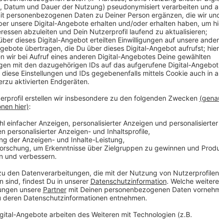
Einen Monat lang (bis 27. August) kann jeden Nachmit
Strandkörben oder Hollywood-Schaukeln gechillt wer
Der Eintritt ist grundsätzlich kostenlos. Für einige
gekauft werden. Der Beachclub im Südpark liegt dir
den großen Banden" in der Nähe der Straßenbahnhalte
Opening mit DJ und freiem Eintritt. Morgen Nachmitta
gold - Ü30 Hip Hop Party". Die Tickets kosten 30 Eur
Anzeige
Weitere Infos und Links zum Thema:
Anzeige
Homepage vom Beachclub Düsseldorf
Old but gold - Ü30-Party