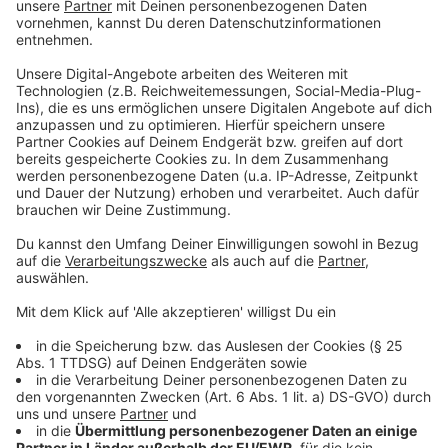
südliche Innenhof teilweise mit essbarem Obst und
Gemüse bepflanzt.
Anzeige
Stadt investiert 10,5 Millionen Euro
Anzeige
Die Landeshauptstadt Düsseldorf hat rund 10,5
Millionen Euro in die Modernisierung der
Volkshochschule investiert.
Anzeige
Mehr Infos und Links zum Thema:
Anzeige