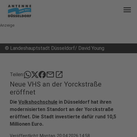
menu
Anzeige
©
Landeshauptstadt Düsseldorf/ David Young
mail
open_in_new
Teilen:
Neue VHS an der Yorckstraße
eröffnet
Die
Volkshochschule
in Düsseldorf hat ihren
modernisierten Standort an der Yorckstraße
eröffnet. Die Stadt investierte dafür rund 10,5
Millionen Euro.
Veröffentlicht:
Montag, 20.04.2026 14:58