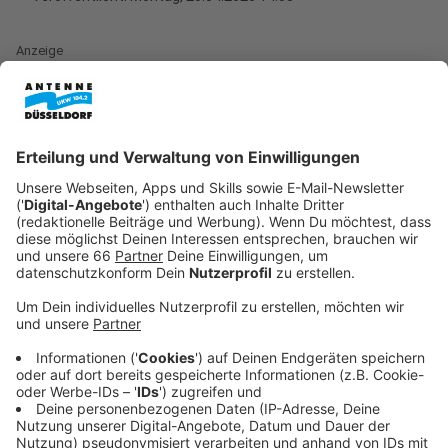
Anzeige
Die Volkshochschule Düsseldorf hat ein neues
Zuhause: Der modernisierte VHS-Standort an der
Yorckstraße ist nach drei Jahren Modernisierungszeit
eröffnet worden. Laut Oberbürgermeister Stephan
Keller setzen die Neugestaltung und die
Modernisierung des Standorts ein wichtiges Zeichen
für die Bildung in Düsseldorf. Bildung sei ein zentraler
Baustein für die
Zukunft der Stadt
.
Anzeige
Viele Seminar- und Fachräume
Anzeige