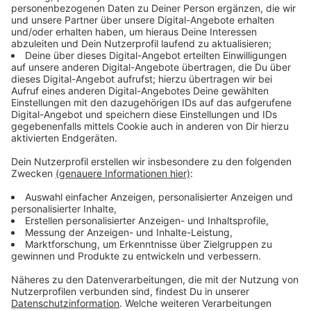
Auf insgesamt 16.000 Quadratmetern bietet die VHS
an der Yorckstraße jetzt knapp 60 Seminarräume und
rund 30 Fachräume. Darunter unter anderem Räume für
Kunst, Musik und Sport. Mit dem modernisierten
Standort will die Stadt bessere Bedingungen für
Bildung, Weiterbildung und Begegnung schaffen.
Anzeige
Neue Räume für Bildung und Begegnung
Anzeige
Neben den Unterrichts- und Fachräumen gibt es auch
neue Aufenthaltsbereiche. So wurden zwei
Dachgärten zur Erholung angelegt. Außerdem ist der