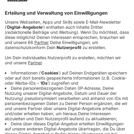
Anzeige
Mllionenschwere Kosten für neue
Unterführung
Anzeige
Der Stadtrat hat sich in seiner aktuellen Sitzung (21.
November 2024) für diesen barrierefreien Tunnel
entschieden. Stand jetzt wird er 40 Millionen Euro
kosten - die Hälfte wird die Stadt bezahlen müssen.
Ob das Projekt noch in diesem Jahrzehnt fertig wird,
ist aber fraglich.
Anzeige