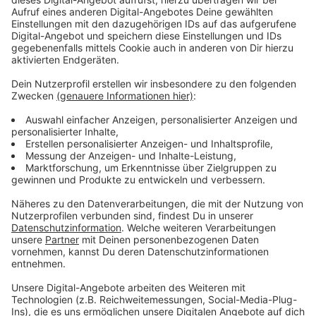
Argumente für die neue Unterführung
Anzeige
Vor allem im Gerresheimer Süden hatten viele
Menschen jahrelang für den Tunnel durch den S-
Bahnhof gekämpft: Sie werden so besser an das
Gerresheimer Zentrum angebunden. Außerdem würde
eine Brücke über die Gleise den Blick auf das
historische Bahnhofsgebäude verstellen - so das
Argument der dort aktiven
Bürgerinitiative
. Durch den
neuen Tunnel soll auch ein Radweg führen.
Anzeige
Weitere Infos und Links zum Thema:
Anzeige