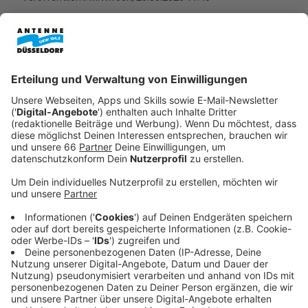
Anzeige
Für viele Toten Hosen-Fans in Düsseldorf gibt es jetzt
gute Nachrichten: Ab sofort ist eine neue
Dokumentation über die
Toten Hosen
kostenlos in der
ARD-Mediathek abrufbar. Die Doku begleitet die Band
bei der Entstehung ihres letzten regulären
Studioalbums und gibt dabei persönliche Einblicke in
die Arbeit der Musiker.
Anzeige
Zwei Jahre Blick hinter die Kulissen
Anzeige