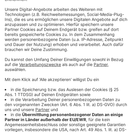
Freitag, 29. Mai 2026. Anfang Juni startet dann die
Tour durch Deutschland, Österreich, die Schweiz und
Luxemburg. Die beiden
Düsseldorf-Konzerte
im Juli
sind bereits seit Längerem ausverkauft.
Anzeige
Mehr Infos und Links zum Thema:
Anzeige
Der Trailer zur Doku
So haben wir über die erste Single der Hosen berichtet
Die Toten Hosen kündigen letztes Studioalbum an
Anzeige