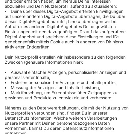
Ein Kamerateam durfte die Toten Hosen zwei Jahre
lang begleiten. Zu sehen sind unter anderem Szenen
aus dem Studio, Songs, die es nicht auf das Album
geschafft haben, und Aufnahmen von der Europatour
im vergangenen Jahr. Auch die Entscheidung rund um
das letzte reguläre Studioalbum spielt in der
Dokumentation eine wichtige Rolle. Dabei wird
deutlich, dass die Bandmitglieder in dieser Frage
unterschiedliche Ansichten haben.
Anzeige
Album erscheint nächste Woche
Anzeige
Das neue Album der Toten Hosen erscheint am