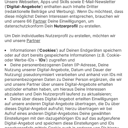
Veröffentlicht:
Mittwoch, 01.09.2021 04:39
Anzeige
Morgen (2. September 2021) steht das Impfmobil auf
dem Apolloplatz, am Freitag dann auf dem
Schadowplatz und am Wochenende am PSD Bank
Dome und am Fortuna Büdchen. Das Impfmobil ist
immer von 10 bis 19 Uhr vor Ort. Wer sich impfen
lassen möchte braucht seinen Personalausweis und
den Impfpass. Geimpft wird mit allen zugelassenen
Impfstoffen. Man kann sich sowohl zum ersten als
auch zum zweiten Mal impfen lassen. Wer sich zum
ersten Mal impfen lässt bekommt seine zweite
Spritze vier Wochen später, wieder im Impfmobil. Eine
Übersicht mit allen Impfstellen gibt es im AD-Insta-
Feed.