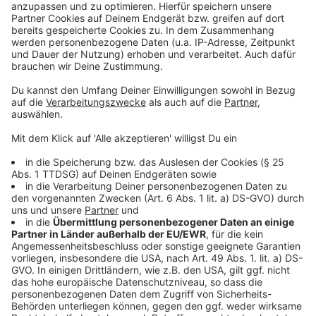
schauen sich gesellschaftspolitische Themen genau
an. Zum Beispiel bei den Themen Krieg und Frieden,
Gesundheit, Inflation oder Bildung. Die Experten der
Bertelsmann-Stiftung sagen, dass es nötig wäre, dass
die Politik die Meinung junger Menschen stärker
einbindet. Denn es gäbe ein großes Interesse aber
eben wenig Hoffnung, dass sich der Einsatz lohnt und
dass die Argumente überhaupt gehört werden.
Autor: José Narciandi
Anzeige
Anzeige