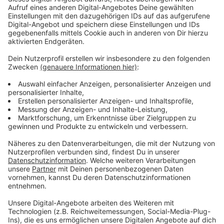
dieser Aussage teilweise zu. Die Hälfte der Befragten
sieht, abgesehen von Wahlen, nicht genug
Beteiligungsmöglichkeiten. Nicht einmal jeder Zehnte
glaubt, dass die Parteien offen für die Ideen junger
Menschen sind. Und nur 8 Prozent denken, dass die
Politik die Sorgen junger Menschen wirklich ernst
nimmt.
Anzeige
Frust spielt eine große Rolle
Anzeige
Es ist vor allem Frust, der eine Rolle spielt. Die
Umfrage zeigt nämlich, dass junge Menschen an
gesellschaftlichen und politischen Themen
grundsätzlich interessiert sind. Fast zwei Drittel