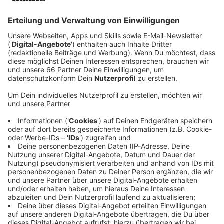
Veröffentlicht:
Donnerstag, 12.12.2024 11:54
Anzeige
Wenn man in der Welt was verändern und bewirken
möchte, geht man in die Politik. Denkste: Viele junge
Menschen glauben nicht daran, dass sich politischer
Einsatz lohnt. Das ist das Ergebnis einer Umfrage im
Auftrag der Bertelsmann-Stiftung. Repräsentativ
wurden mehr als 2.500 Menschen im Alter zwischen 16
und 30 Jahren befragt. Kernergebnis: Nur knapp jeder
Fünfte glaubt daran, dass es einen Unterschied macht,
sich persönlich für ein bestimmtes Thema
einzusetzen. 38 Prozent der Befragten geben an, der
Politik zu misstrauen, ein weiteres Drittel stimmt