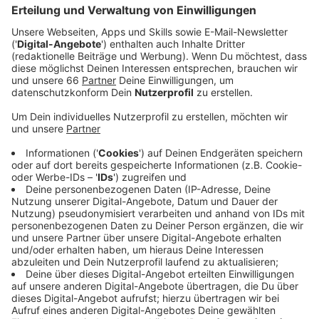
Anzeige
Zum Streik aufgerufen hat die Gewerkschaft Ver.di,
die in den Tarifverhandlungen für die Beschäftigten im
öffentlichen Dienst Druck machen will. Die Folge:
Viele Flüge am Airport fallen aus; der Flughafen rät
Passagieren, sich im Vorfeld bei der Airline zu
erkundigen. Diese Streiks enden in der kommenden
Nacht. Insgesamt soll es heute eigentlich 330 Start-
und Landungen in Lohausen geben.
Anzeige
Streikausweitung ab Dienstag
Anzeige