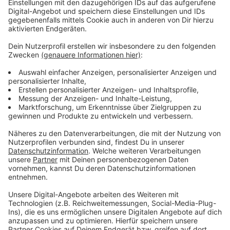
Wesentlich größere Auswirkungen wird es dann ab
morgen (28. Februar 2023) geben. Dann wird der Streik
ausgeweitet - dann ist zum Beispiel auch die
Rheinbahn betroffen, die keine Straßen- und U-Bahnen
auf die Strecke schicken kann. Nur auf wenigen
Buslinien gilt ein Ersatzplatz. Außerdem werden auch
die Awista, städtische Kitas und Pflegeeinrichtungen
bestreikt.
Anzeige
Weitere Infos und Links zum Thema:
Anzeige
Hier informiert die Rheinbahn über den Streik