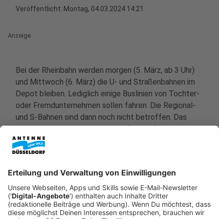
Veröffentlicht:
Montag, 04.03.2024 14:21
Anzeige
Bei der Rheinbahn werden morgen (5. März, ab 3 Uhr)
und Mittwoch (6. März) die U- und Straßenbahnen im
Depot bleiben. Lediglich einige Buslinien von Tochter-
oder Fremdunternehmen sollen fahren. Die Regional-
und S-Bahnen sind dann noch nicht betroffen. Das
ändert sich aber am Donnerstag (7. März): Die GDL hat
die Beschäftigten der Deutschen Bahn ab 2 Uhr in der
Früh zum Streik aufgerufen. Dieser soll bis
Freitagmittag (8. März, 13 Uhr) dauern. Auch bei der
Lufthansa gibt es wieder Ausfälle: Hier legt das
Bodenpersonal auch am Düsseldorfer Flughafen von
Donnerstag (7. März) bis Samstag (9. März) die Arbeit
nieder.