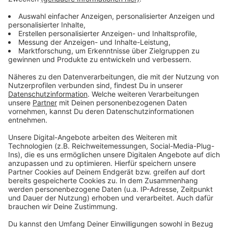
Erkrath S - Erkrath-Hochdahl S - Trills - Hochdahler
Markt - Sandheide - Willbeck - Erkrath-Millrath S
Linie 06
Erkrath, Haus Brück - Hochdahl, Schulzentrum -
Erkrath-Millrath S ?????
Linie 014 (TaxiBus mit Anmeldung)
Ratingen-Breitscheid, Am Kessel - Mintarder Weg – An
der Pönt – Krummenweg – Ratingen-Hösel S
Linie 019 (TaxiBus mit Anmeldung)
Ratingen, Fliedner Krankenhaus - Lintorf, Rathaus –
Ratingen-Lintorf, Mörikestraße
LinieSB51
D-Flughafen Bf – D-Nordfriedhof – Meerbusch-