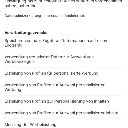
Linie 770
Velbert ZOB – Heiligenhaus – Ratingen-Hösel S
Linie 771
Velbert ZOB – Heiligenhaus – Ratingen Ost S –
Ratingen Mitte
Linie 782
D-Heinrich-Heine-Allee – Uni-Kliniken – Hilden,
Gabelung – Hilden, Süd S – Solingen Hbf
Linie 785
D-Heinrich-Heine-Allee – D-Reisholz S – Hilden Mitte
– Hilden Süd S – Langenfeld-Richrath – Langenfeld S
Linie 831