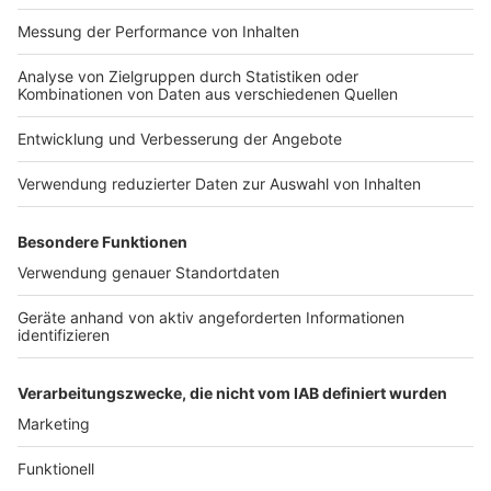
Krefeld, HPZ Uerdingen – Krefeld, Uerdingen Bf –
Meerbusch, Lank-Latum – Meerbusch, Haus Meer
Linie 834
Oberkassel, Belsenplatz – Nordfriedhof –
Mörsenbroich – Düsseldorf Hbf
Hier informiert die GDL über den Streik der
Deutschen Bahn
Hier informiert die Deutsche Bahn
Hier informiert die Gewerkschaft verdi über den
Streik bei der Lufthansa
Anzeige