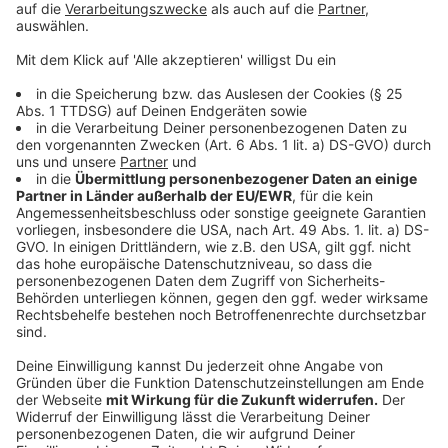
Büderich, Landsknecht U – Kaarster Bf
Linie 722
Stadthalle - Schlesische Straße - Vennhauser Allee
Linie 730
Freiligrathplatz U – Unterrath – Gerresheim – Eller –
Reisholz –
Benrath – Josef-Kürten-Platz
Linie 746
Velbert ZOB – Wülfrath – Mettmann, Jubiläumsplatz
– Mettmann-Stadtwald S
Linie 751
Ratingen-Hösel S – Ratingen-Lintorf – D-Angermund
S – D-Kaiserswerth, Klemensplatz