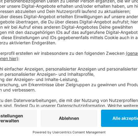
Anzeige
"Zu schmal, zu tiefe Sitzposition, zu kleiner Kofferr
Streifenwagen fiel in den Reihen der Polizei mäßig au
größer. Ford liefert den Familienvan S-Max, Mercede
beide Fahrzeuge mit ausgesucht. Knapp 120 Millione
die neuen Streifenwagen aus. In Düsseldorf sollen s
eingeführt werden.
Anzeige