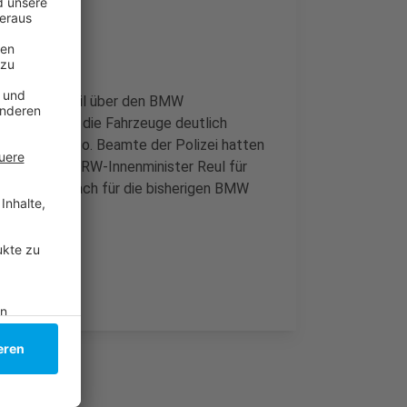
aum": Das Urteil über den BMW
s. Jetzt sind die Fahrzeuge deutlich
s den Bus Vito. Beamte der Polizei hatten
n Euro gibt NRW-Innenminister Reul für
ie nach und nach für die bisherigen BMW