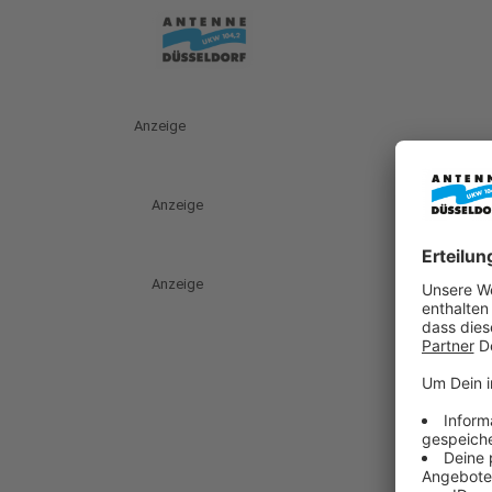
Anzeige
Anzeige
Anzeige