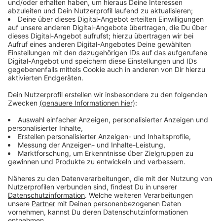
Anzeige
Die Düsseldorfer Sterne-Restaurants
Anzeige
Neu:
Düsseldorf - Jae
Düsseldorf - Zwanzig23 by Lukas Jakobi
Bestätigt:
Düsseldorf - 1876 Daniel Dal-Ben
Düsseldorf - Agata's
Düsseldorf - Im Schiffchen