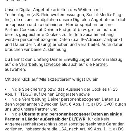
Düsseldorf - Le Flair
Düsseldorf - Nagaya
Düsseldorf - Pink Pepper
Düsseldorf - Yoshi by Nagaya
Anzeige
Anzeige
Weitere Infos und Links zum Thema:
Anzeige
Alle Sternerestaurants - Guide MICHELIN
Deutschland 2024