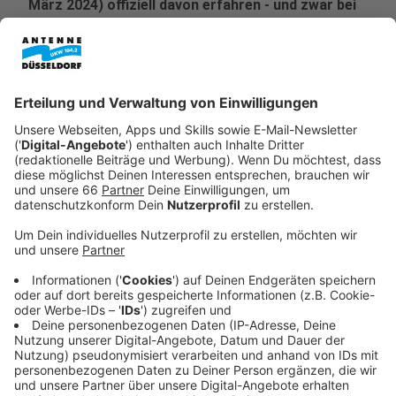
März 2024) offiziell davon erfahren - und zwar bei
einer großen Gala des "Guide Michelin".
Veröffentlicht:
Mittwoch, 27.03.2024 07:01
Anzeige
Der Guide Michelin ist ein Hotel- und Reiseführer, der
jährlich in unterschiedlichen Länderversionen erscheint.
Der Rote Michelin ist ein Führer für Restaurants und
Hotels. In der aktuellen Ausgabe 2024 stehen mit den
beiden Neuzugängen insgesamt neun "Ein-Sterne-
Restaurants" aus Düsseldorf. Der Stern für sieben
Restaurants wurde bestätigt. Unter den insgesamt
340 Sternerestaurants in Deutschland finden sich ein
neues 3-Sterne-Restaurant, drei neue 2-Sterne-
Restaurants und 32 neue 1-Stern-Restaurants.