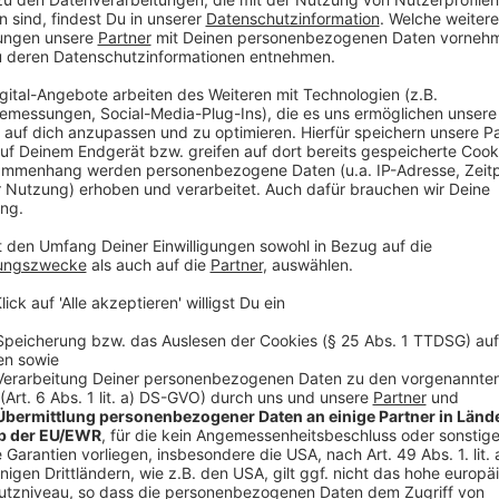
insgesamten Leistungen im Präsenz- und Distanzunt
Anzeige
Auch Eltern von Kita-Kindern stehen vor großen He
vermisst hier eine langfristige Strategie. Die Gewer
Stufenmodell. Die einzelnen Stufen müssten Kriter
und Personaleinsatz beachten. Das Infektionsgesch
dann darüber entscheiden, ob es zu einem Regelbe
könne, einem eingeschränkten Betrieb oder einer No
keinesfalls neu, aber bundesweit bislang nicht einhe
mache Maßnahmen nachvollziehbar, stelle Planungen
Schließungen, heißt es.
Anzeige
Weitere Infos