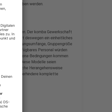
erricht vergeben werden.
rausforderungen. Der komba Gewerkschaft
kschaft fordert deswegen ein einheitliches
ien wie Betreuungsumfänge, Gruppengröße
ehen und verfügbares Personal würden
trieb unter Corona-Bedingungen kommen
tbetreuung. Diese Modelle seien
itlich. Eine solche Herangehensweise
 sicher und verhindere komplette