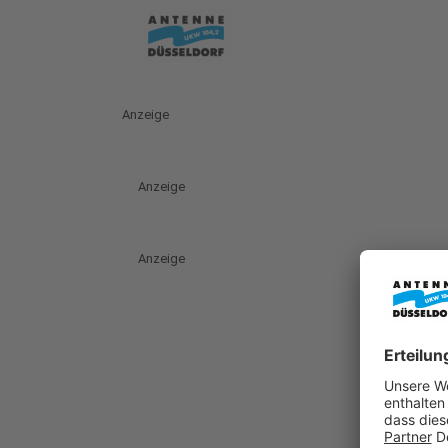
Anzeige
Anzeige
Anzeige