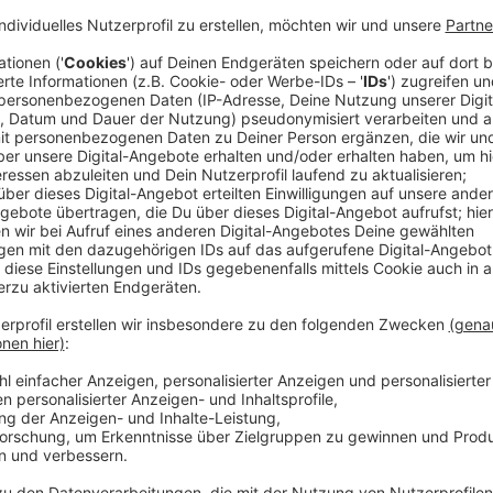
Anzeige
Sven Christoffer vom Verband Lehrer NRW sagt, es se
Präsenzunterricht und das soziale Miteinander nicht
Anzeige
Sven Christoffer vom Verband Lehrer NRW
Neue Regeln für Schulen und Kitas: Reaktione
Anzeige
Die Ankündigung der Schulministerin, weitere Klasse
auszusetzen, schaffe zudem Klarheit. Damit könnten