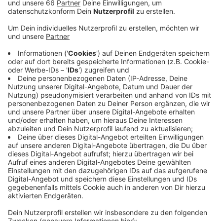
Veröffentlicht:
Mittwoch, 21.08.2019 17:38
Anzeige
5,36 Millionen Radfahrer waren es demnach in
Düsseldorf und in diesem Jahr wird der Rekord wohl
gebrochen. Die Stadt versucht, dem gerecht zu
werden und baut das Radhauptnetz auf den
Hauptverkehrsstraßen immer weiter aus.
Oberbürgermeister Thomas Geisel sagt, dass das
Radhauptnetz möglichst so gestaltet werden sollte,
dass es möglichst leistungsfähig ist, Radfahrer schnell
voran kommen und Konflikte mit Fußgängern und
Autos vermieden werden. Heute wurde beispielsweise
der neue Radweg auf der Klever Straße und Jülicher
Straße in beide Richtungen eingeweiht. Auch zwischen
Karlstraße und Worringer Straße oder auf dem