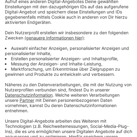
stehen.
Anzeige
Finanzierung und Zeitplan
Anzeige
Die neuen Mobilitätsstationen sollen bis zum Ende des
ersten Quartals 2026 stehen und kosten rund 2,5
Millionen Euro. Etwas mehr als die Hälfte davon wird
mit Fördergeldern vom Land NRW gezahlt.
Anzeige
Weitere Infos und Links zum Thema:
Anzeige