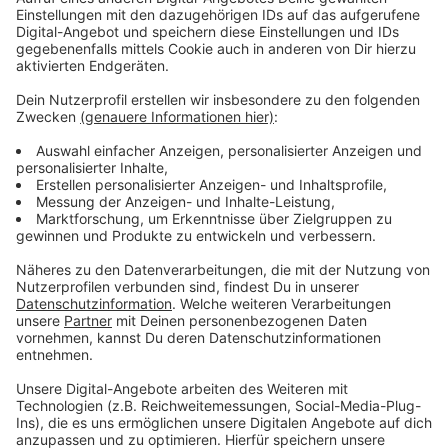
Neue Mobilitätsstation in
Unterbilk
Anzeige
Die Station am Friedensplätzchen wird am Samstag
mit einem Straßenfest offiziell eingeweiht. In diesem
Jahr sollen in Düsseldorf noch sechs weitere
Mobilitäts-Stationen eröffnen: Die nächste Ende des
Monats am Kirchplatz.
Anzeige
Weitere Infos und Links zum Thema
Anzeige