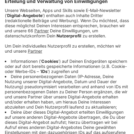
Anzeige
Zwischen 15 und 17 Uhr informiert die Stadt vor Ort
über das neue Angebot und beantwortet auch Fragen.
An der Drususstraße gibt es seit Oktober vergangenen
Jahres (2023) schon eine Fahrradsammelschließanlage
mit Platz für zwölf private Fahrräder.
Anzeige
Weitere Mobilitätsangebote
Anzeige
Weil die Nachfrage gut ist, gibt es ab sofort weitere
Mobilitätsangebote. Unter anderem zwei Carsharing-