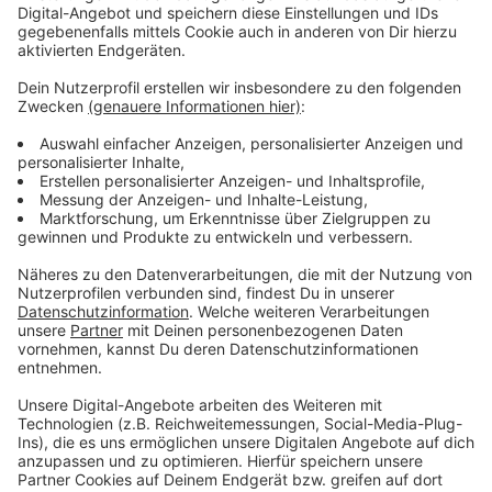
Stellplätze, eine Sharingstation für das sichere und
ordentliche Abstellen von Leih-Fahrrädern und E-
Scootern und eine Reparaturstation. Das Projekt an
dieser Stelle hat rund 230.000€ gekostet. 80% der
Kosten trägt das Land, die restlichen 20% die
Landeshauptstadt Düsseldorf. Im September wurde
eine
Mobilitätsstation in Hamm
eröffnet - und im
Oktober eine
Station in Pempelfort.
Anzeige
Weitere Infos und Links zum Thema:
Anzeige
Die aktuelle Meldung der Stadt zur neuen
Mobilitätsstation
Infos der Stadt zu Mobilitätsstationen