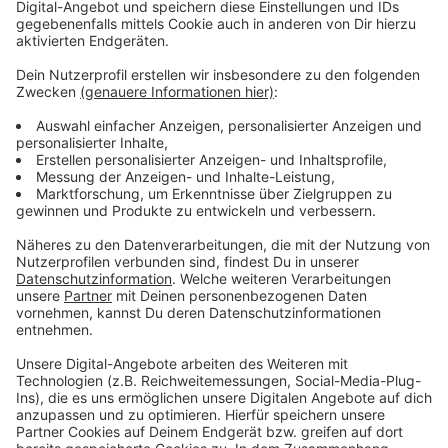
Weitere Infos und Links zum Thema
Anzeige
Anmeldung telefonisch oder per Mail:
Die Teilnehmerzahl der Veranstaltungen ist
begrenzt. Eine vorherige Anmeldung ist daher
erforderlich unter der Rufnummer 0211-8994800
oder per E-Mail an gartenamt@duesseldorf.de. Die
Führungen kosten fünf Euro pro Person – sofern
nicht anders ausgewiesen. Für Kinder bis 14 Jahre
ist die Teilnahme gratis.
Meldung der Stadt dazu
Weitere Führungen des Gartenamts