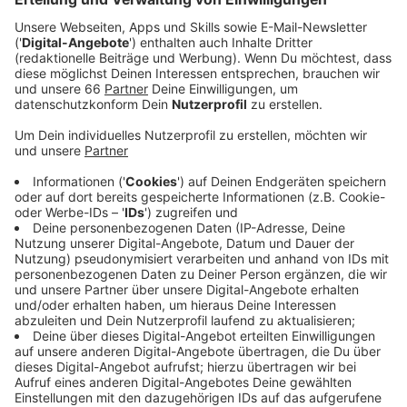
Veröffentlicht:
Freitag, 05.05.2023 06:14
Anzeige
Dort stehen die jeweiligen Anlagen im Mittelpunkt. Bei
anderen Führungen im Grünen geht es auch ums
Ausprobieren: Etwa bei den "Delikatessen am
Wegesrand" im Rotthäuser- und Morper Bachtal. Dort
gibt es im Mai außerdem auch eine pflanzenkundliche
Exkursion. Andere Führungen gehen durch den Park von
Schloss Mickeln, das Ökotop in Heerdt, über den
Nordfriedhof oder in den Uni-Garten. Wir müssen uns
aber vorher anmelden. Eine Führung kostet in der
Regel fünf Euro pro Person.
Anzeige