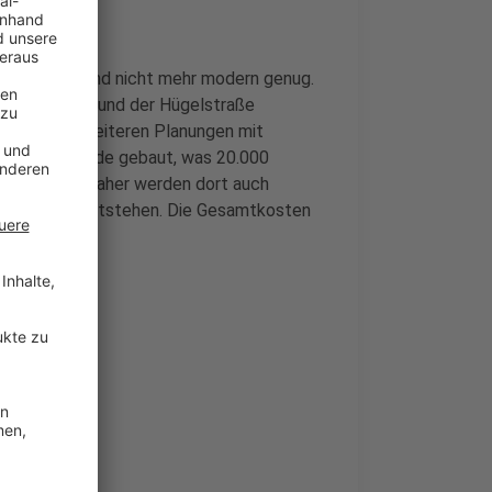
n geworden und nicht mehr modern genug.
dhofsstraße und der Hügelstraße
sie in die weiteren Planungen mit
ischen Gelände gebaut, was 20.000
ache allein. Daher werden dort auch
Forstamtes entstehen. Die Gesamtkosten