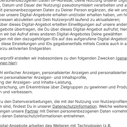
Anzeige
Die alte Feuerwache am Werstener Feld war zu klei
Das neue Gebäude wird zwischen der Werstener Frie
entstehen. Wegen der Bedenken der Anwohner sollen 
einbezogen werden. Die Wache wird auf einem städt
Quadratmeter groß ist - zu groß für die neue Feuerw
mehrere Betriebshöfe des Garten-, Friedhofs- und 
werden aktuell auf 41 Millionen Euro geschätzt.
Anzeige
Weitere Infos
Anzeige
Alle Infos zur Düsseldorfer Feuerwehr