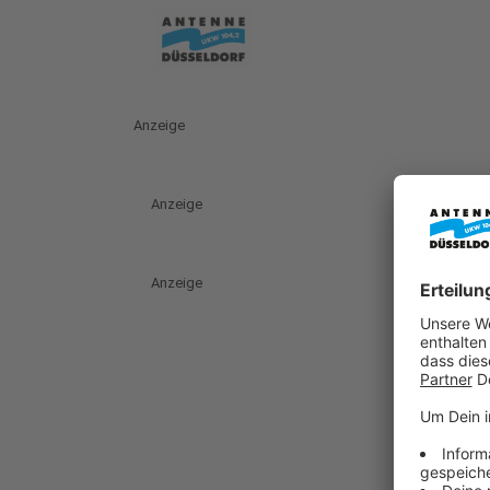
Anzeige
Anzeige
Anzeige