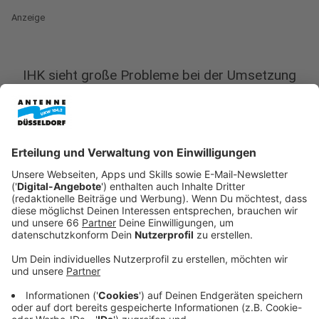
Anzeige
IHK sieht große Probleme bei der Umsetzung
Anzeige
Eine neue EU-Verordnung (EUGR) stellt Unternehmen
in der Region vor Herausforderungen: Laut einer
aktuellen
Studie
der IHK Düsseldorf sehen drei von
vier Betrieben erhebliche Schwierigkeiten bei der
Umsetzung. Die Verordnung verlangt: Wer Produkte
wie Kaffee, Kakao oder Holz in die EU einführt, muss
lückenlos nachweisen, dass dabei keine Wälder
gerodet wurden - bis hin zu den genauen Anbauflächen.
Damit das möglich ist, stellt die IHK klare
Forderungen: