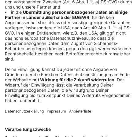
Dafür brauche es vor allem mehr Zusammenarbeit
entlang der globalen Lieferketten. Nur so könnten
ökologische Ziele mit wirtschaftlicher Stabilität
verbunden werden, so Röschke.
Anzeige
Mehr Infos und Links zum Thema
Anzeige
Das meldet die IHK
Hohe Energiekosten belasten Firmen und Verbraucher
IHK unterstützt Olympia-Bewerbung