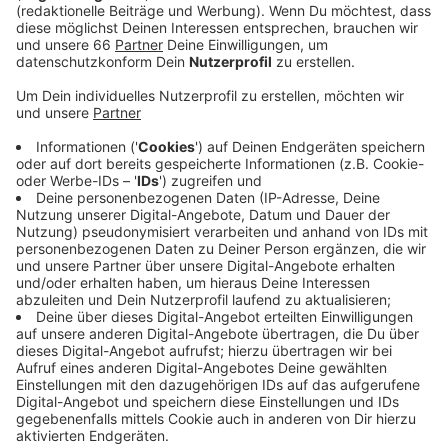
Veröffentlicht:
Freitag, 01.10.2021 05:48
Anzeige
Außerdem kann ein PCR-Test durch einen kurzfristigen
Schnelltest ersetzt werden. Das heißt das negative
Schnelltestergebnis darf nicht älter als sechs
Stunden sein. Auch in der Gastronomie und bei
Veranstaltungen gibt es Erleichterungen. Unter
anderem können wieder mehr Zuschauer*innen zu
Konzerten und Sportveranstaltungen. Im Restaurant
können wieder mehr Menschen rein, allerdings muss
eine Maske getragen werden, wenn man nicht an
seinem Platz ist.
Anzeige