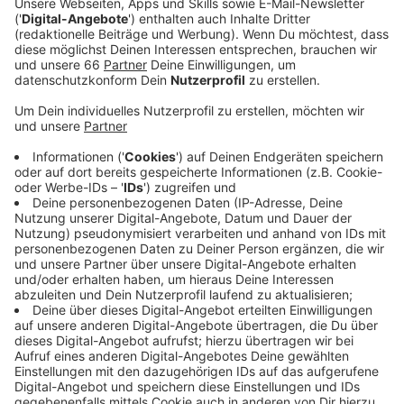
Anzeige
Das gleiche, also 3G, gilt jetzt außerdem auch für
gemeinsamen Sport drinnen und draußen, sowie für
den Besuch von Museen und anderen
Kultureinrichtungen. Ungeimpfte brauchen einen
offiziellen, negativen Schnelltest. Für Kinder und
Jugendliche fallen dort Zugangsbeschränkungen ganz
weg. Neu ist ab heute auch, dass Clubs und
Diskotheken wieder öffnen dürfen. Hier gilt allerdings
2G+, wobei ein zusätzlicher Negativtest auch für
geboosterte und genesene Menschen nötig ist. Eine
Maskenpflicht besteht dann dort aber nicht. Bei
Veranstaltungen ist ab heute außerdem wieder mehr
Publikum erlaubt.
Anzeige