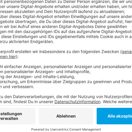
Veröffentlicht:
Donnerstag, 15.10.2020 16:51
Anzeige
Und auch strengere Kontaktbeschränkungen und ein
uns erwarten. Bezüglich der Masken wird die Stadt ba
rund 550 Schilder aufstellen, die uns an 13 Orten i
sollen, dass uns dort auch draußen das Tragen einer
Bund und Land beschließen Corona-Verschärfungen
Die Infos der Stadt zu den aktuellen Maßnahmen
Alle Infos zum Coronavirus
Anzeige