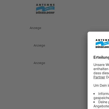
Anzeige
Anzeige
Anzeige