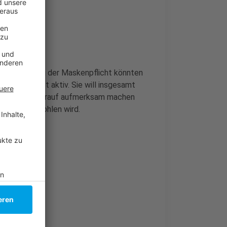
e Ausweitung der Maskenpflicht könnten
ld von selbst aktiv. Sie will insgesamt
n Düsseldorf darauf aufmerksam machen
 Maske empfohlen wird.