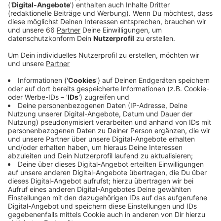
Veröffentlicht:
Donnerstag, 22.06.2023 05:40
Anzeige
Zum Beispiel im Kö-Gärtchen und im Ehrenhof. Und
auch die Blumenkübel in der Stadt haben die
Gärtnerinnen und Gärtner bepflanzt. Unter anderem mit
gelben Dahlien und rot-gelben Lilien. Eine
Besonderheit gibt es zum Beispiel im Nordpark:
Passend zu den Invictus Games, die im Herbst (9.-16.
September 2023) in Düsseldorf laufen - wurden hier
gelbe und schwarze Blumen gepflanzt. Das sind die
Farben der Invictus Games. Sollte es über den
Sommer in Düsseldorf wieder sehr heiß und trocken
werden, können bis zum Herbst Blumen nachgepflanzt
werden, heißt es von einer Stadtsprecherin.