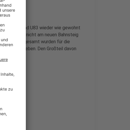
en 709, U73 und U83 wieder wie gewohnt
ng Innenstadt nicht am neuen Bahnsteig
gerichtet. Insgesamt wurden für die
n Euro ausgegeben. Den Großteil davon
rdert.
n