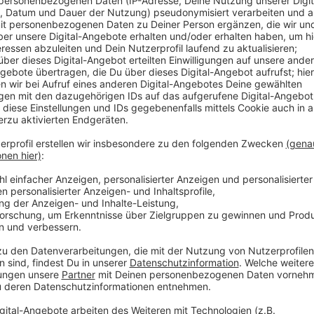
Anzeige
Ab Montag (2. September 2024) fahren die Bahnlini
bis nach Gerresheim. Allerdings können sie in Richtu
halten. Die Rheinbahn hat eine Ersatzhaltestelle ein
Bauarbeiten an der Ludenberger Straße 5,5 Millione
bekommt die Rheinbahn vom Land und dem VRR gefö
Anzeige
Weitere Infos und Links zum Thema:
Anzeige
So berichtet die Rheinbahn
Die Bauarbeiten hatten zum Ferienstart begonne