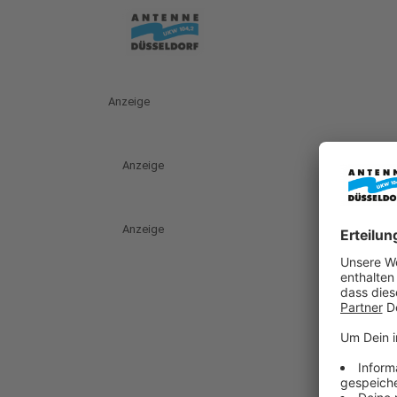
Anzeige
Anzeige
Anzeige