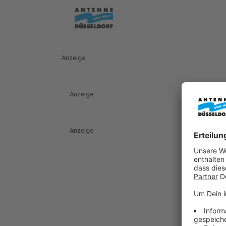
Anzeige
Anzeige
Anzeige