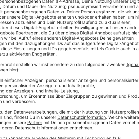
Anzeige
Auch der Düsseldorfer Flughafen will mehr Bäume ins
rund 100 neue Bäume geplant. Die Stadt will aber au
des Klimawandel angegriffen sind. Sie wird auch i
verteilen, die wir an Straßenbäume legen können u
können. Noch dieser Fakt zum Tag des Baumes. In NRW
Wäldern bedeckt. Das geht aus Zahlen des Statisti
Anzeige
Weitere Infos und Links zum Thema:
Anzeige
Das ist der Baum des Jahres 2024: Die Mehlbeere
Das Projekt "Düsseldorf pflanzt Zukunft"