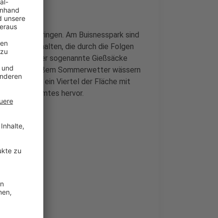
 Stadtbild bringen. Am Buisnesspark sind
ch Bäume erhalten, die durch die Folgen
n diesem Sommer sogenannte Gießsäcke
m diese bei heißem Sommerwetter wässern
 ist knapp ein Viertel der Fläche mit
sche Landesamtes hervor.