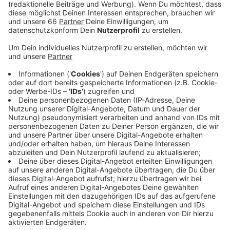
(10. Oktober 2023) eine neue Ausstellung.
Veröffentlicht:
Montag, 09.10.2023 13:23
Anzeige
Sie beleuchtet die Geschichte der Feuerwehr in
unserer Stadt - speziell in den Jahren des
Nationalsozialismus. Im vergangenen Jahr hatte die
Feuerwehr den 150. Geburtstag gefeiert - und selbst
eine Ausstellung zu der bislang wenig beachteten
Geschichte angeregt. Zu sehen sind Bestände aus
dem Stadtarchiv.
Anzeige
Weitere Infos und Links zum Thema: