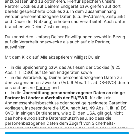
Promi Ausstellung im NRW Forum
Eröffnung Bilker Bunker
Ausgehtipps für Düsseldorf
Anzeige
Anzeige