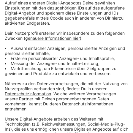
Anzeige
Rund um die Ausstellung gibt es ein großes
Rahmenprogramm mit Workshops und Führungen. Die
Geisterbahn können alle Interessierten bis Freitag
kostenfrei nutzen. In zehn Tagen gibt es ein Konzert
der Heavy Metal Band Lordi.
Anzeige
Weitere Infos und Links zum Thema:
Anzeige
Infos des Kunstpalast zu Ausstellung und
Begleitprogramm