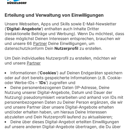
Anzeige
Die bisherige Tafel, die seit 20 Jahren im Einsatz ist,
weicht einer breiteren und kundenfreundlicheren
Variante mit größerer Schrift. Die
Deutsche Bahn
verspricht damit eine bessere Lesbarkeit und mehr
Komfort für Reisende.
Anzeige
Modernisierung für mehr Übersicht und
Komfort
Anzeige
Die neue Anzeigetafel ist Teil eines umfassenden