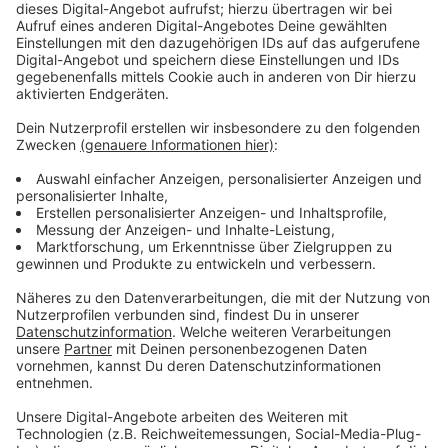
Modernisierungsprojekts der Deutschen Bahn.
Insgesamt wurden bereits fast 70 Monitore am
Hauptbahnhof ausgetauscht. Die Investition beläuft
sich auf rund zwei Millionen Euro. Die neue Tafel soll
voraussichtlich am Mittwochmorgen (27. August
2025) in der Halle installiert sein.
Anzeige
Übergangszeit: Online informieren
Anzeige
Bis zur Inbetriebnahme der neuen Anzeigetafel
empfiehlt die Deutsche Bahn, sich online über
Verbindungen und Verspätungen zu informieren. Die
Modernisierung soll den Reisenden langfristig eine
deutlich bessere Übersicht bieten.