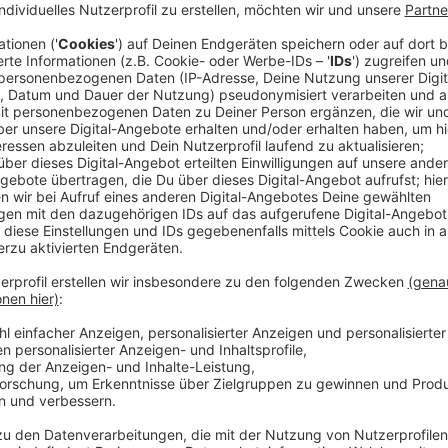
Anzeige
So soll der Bauprozess ablaufen
Anzeige
Der Stadtrat soll im Juli erste Maßnahmen auf den We
städtische Baufima IPM mit der Planung der
Theodo
IPM treibt aktuell unter anderem den Schulbau in un
zum Neubau wird jetzt etwas klarer. Insgesamt gibt e
der Brückenquerschnitt festgelegt werden. Der Beda
geplant.
Anzeige
Offene Fragen und Studien
Anzeige