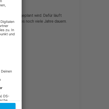
Bahnverkehr geplant wird. Dafür läuft
 steht wird es noch viele Jahre dauern.
f
orbereitet
en