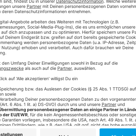
Unklar ist aktuell noch, ob die Brücke mit oder ohne 
aktuell noch eine Machbarkeitsstudie. Bis der Neubau
Anzeige
Weitere Infos und Links zum Thema:
Anzeige
So haben wir bereits berichtet
Dauerbaustelle Theodor-Heuss-Brücke in Düsseldor
Stadt wäre auf Ausfall der Theodor-Heuss-Brücke v
Brückenmonitor zeigt schlechten Zustand der Brück