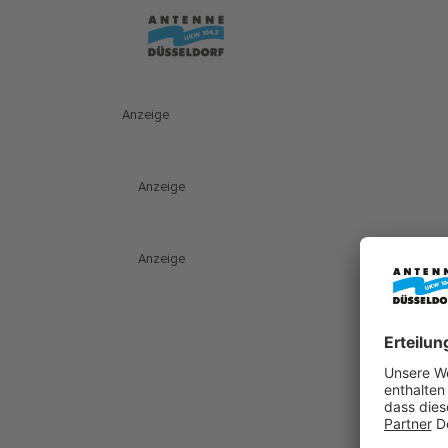
Anzeige
Anzeige
Anzeige