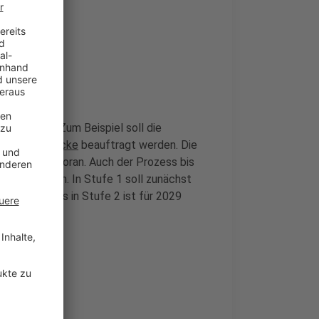
g bringen. Zum Beispiel soll die
r-Heuss-Brücke
beauftragt werden. Die
serer Stadt voran. Auch der Prozess bis
s vier Stufen. In Stufe 1 soll zunächst
rfsbeschluss in Stufe 2 ist für 2029