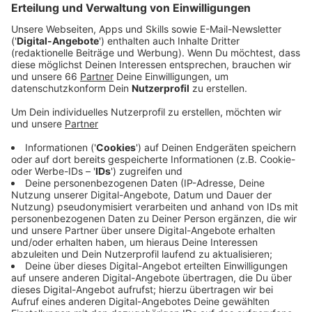
Anzeige
Hochwertige Fahrräder kommen unter den
Hammer
Anzeige
Denn im Fundbüro auf der Erkrather Straße werden ab
9 Uhr hochwertige Fahrräder der Marken
Bulls
,
Canyon
und
Gazelle
versteigert. (Eine erste Besichtigung ist
ab 8:30 Uhr möglich) Versteigert wird ohne Garantie
und die Fahrräder müssen sofort bar bezahlt werden.
Aber
Anzeige