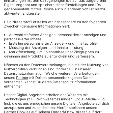
Weitere Fundstücke werden versteigert
Anzeige
Neben Fahrrädern kommen auch 60 Druckerpatronen
und 15 Koffer mit unbekanntem Inhalt unter den
Hammer. Die Versteigerung bietet eine Gelegenheit,
Schnäppchen zu machen und vielleicht sogar ein
unerwartetes Fundstück zu ergattern.
Anzeige
Weitere Infos und Links zum Thema:
Anzeige
Hier könnt ihr nach verlorenen Sachen suchen