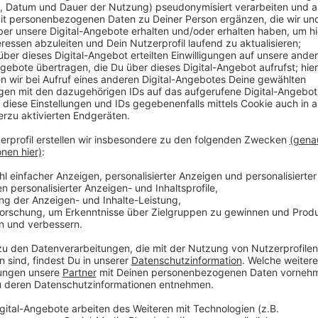
Über 100 Fahrräder stehen zur Auswahl, darunter au
günstigen Preisen. Der Grund: Die Räder werden unge
Fahrrad ersteigern möchte, sollte deshalb bei der B
Nach der Versteigerung muss das neue Fahrrad dann
werden. Fundsachen werden vor der Versteigerung s
dieser Zeit können sie von der Eigentümerin oder d
Anzeige
Weitere Infos und Links zum Thema:
Anzeige
Die Meldung des Fundbüros zur Versteigerung
Hier geht's zum Fundbüro