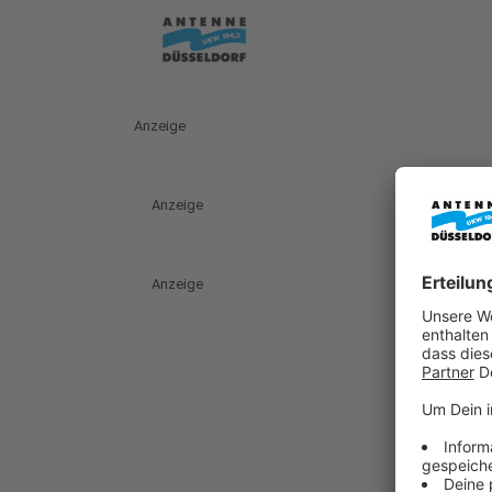
Anzeige
Anzeige
Anzeige