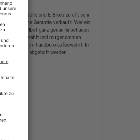
ch Markenmodelle und E-Bikes zu oft sehr
prüft und ohne Garantie verkauft. Wer ein
esichtigung selbst ganz genau hinschauen.
 direkt bar bezahlt und mitgenommen
echs Monate im Fundbüro aufbewahrt. In
em Eigentümer abgeholt werden.